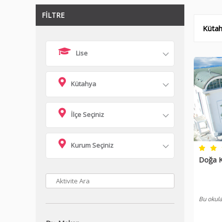
FİLTRE
Kütah
Lise
Kütahya
İlçe Seçiniz
Kurum Seçiniz
Doğa K
Bu okula