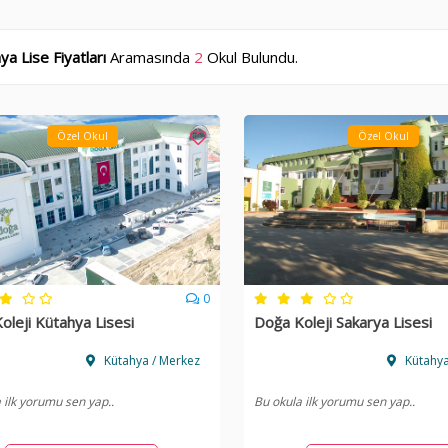
ya Lise Fiyatları
Aramasında
2
Okul Bulundu.
Özel Okul
Özel Okul
0
oleji Kütahya Lisesi
Doğa Koleji Sakarya Lisesi
Kütahya / Merkez
Kütahya
 ilk yorumu sen yap..
Bu okula ilk yorumu sen yap..