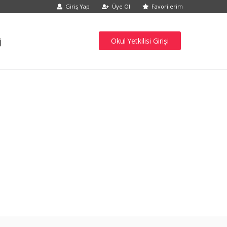
Giriş Yap
Üye Ol
Favorilerim
j
Okul Yetkilisi Girişi