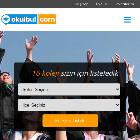
Giriş Yap
Üye Ol
Favorilerim
16 koleji
sizin için listeledik
Kolejleri Listele