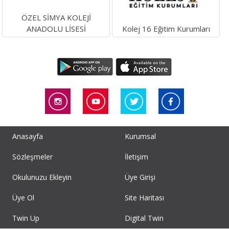
ÖZEL SİMYA KOLEJİ
ANADOLU LİSESİ
Kolej 16 Eğitim Kurumları
Anasayfa
Kurumsal
Sözleşmeler
İletişim
Okulunuzu Ekleyin
Üye Girişi
Üye Ol
Site Haritası
Twin Up
Digital Twin