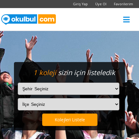
Giriş Yap
Üye Ol
Favorilerim
1 koleji
sizin için listeledik
Kolejleri Listele