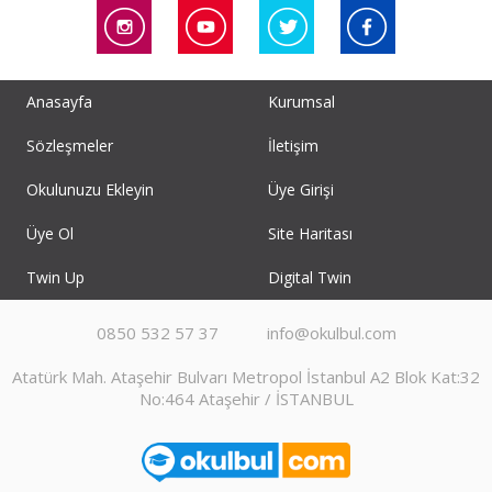
Anasayfa
Kurumsal
Sözleşmeler
İletişim
Okulunuzu Ekleyin
Üye Girişi
Üye Ol
Site Haritası
Twin Up
Digital Twin
0850 532 57 37
info@okulbul.com
Atatürk Mah. Ataşehir Bulvarı Metropol İstanbul A2 Blok Kat:32
No:464 Ataşehir / İSTANBUL